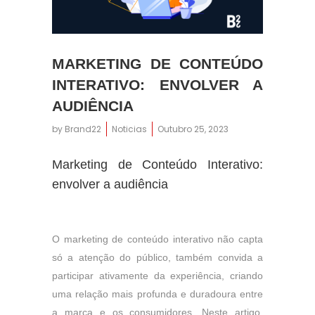
MARKETING DE CONTEÚDO
INTERATIVO: ENVOLVER A
AUDIÊNCIA
by
Brand22
Noticias
Outubro 25, 2023
17:54
Marketing de Conteúdo Interativo:
envolver a audiência
O marketing de conteúdo interativo não capta
só a atenção do público, também convida a
participar ativamente da experiência, criando
uma relação mais profunda e duradoura entre
a marca e os consumidores. Neste artigo,