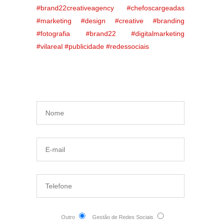
#brand22creativeagency #chefoscargeadas
#marketing
#design
#creative
#branding
#fotografia
#brand22
#digitalmarketing
#vilareal
#publicidade
#redessociais
Outro
Gestão de Redes Sociais