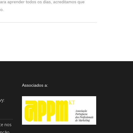
ra aprender todos os dias, acreditamos que
o.
Assistente IA · Brand22
B22
Online
Associados a:
vy:
te nos
enção.