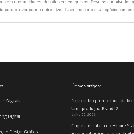
s em oportunidades, desafios em conquistas. Devotos e motivados pa
a para o levar para o outro nível. Faça crescer o seu negócio connosc
os
Últimos artigos:
es Digitais
Novo vídeo promocional da Mo
Uma produção Brand22
Julho 22, 2026
ing Digital
O que a escalada do Empire Sta
ng e Design Gráfico
ensina sobre a economia da at