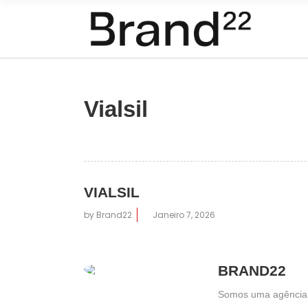
Vialsil
VIALSIL
by
Brand22
Janeiro 7, 2026
BRAND22
Somos uma agência cr