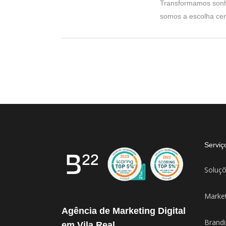
Transformamos sonho
somos a escolha cert
Serviç
Soluçõ
Market
Agência de Marketing Digital
Brandi
em Vila Real