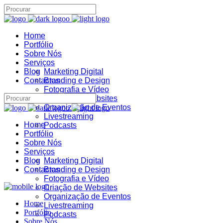
Home
Portfólio
Sobre Nós
Serviços
Blog
Marketing Digital
Contactos
Branding e Design
Fotografia e Vídeo
Criação de Websites
Organização de Eventos
Assistente IA · Brand22
B22
Livestreaming
Online
Home
Podcasts
Portfólio
Sobre Nós
Serviços
Blog
Marketing Digital
Contactos
Branding e Design
Fotografia e Vídeo
Criação de Websites
Organização de Eventos
Home
Livestreaming
Portfólio
Podcasts
Sobre Nós