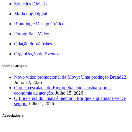
Soluções Digitais
Fábio Pereira
Marketing Digital
Eng. Civil Elipsevertical
Branding e Design Gráfico
É com o Rui Ferreira e a sua equipa criativa que
Fotografia e Vídeo
queremos continuar a crescer
Criação de Websites
"Encontrar a Brand 22 Agency Creative foi um mero e feliz
acaso. Após o primeiro contacto com o Rui Ferreira não nos
Organização de Eventos
restou qualquer dúvida de que este era o caminho a seguir
e, era com esta equipa que queríamos chegar mais longe.
Últimos artigos:
Uma empresa de sucesso é isto, formada pela sensibilidade
das pessoas que a constituem, profissionalismo, dinâmica,
Novo vídeo promocional da Movy: Uma produção Brand22
objetividade, criatividade, dedicação e acima de tudo a
Julho 22, 2026
capacidade de nos fazerem acreditar que podemos fazer
O que a escalada do Empire State nos ensina sobre a
sempre mais e melhor! Obrigado Brand 22 Creative Agency
economia da atenção.
Julho 15, 2026
é convosco ao nosso lado que queremos continuar a
O fim da era do “mais é melhor”: Por que a qualidade vence
crescer!"
sempre
Julho 1, 2026
Associados a:
Ângela Costa