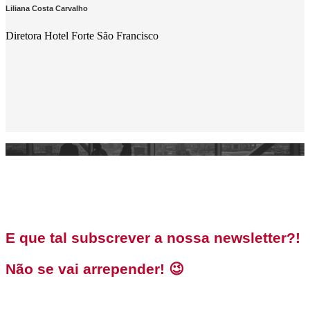
Liliana Costa Carvalho
Diretora Hotel Forte São Francisco
Brand22 é uma equipa que faz a diferença
Quando pensamos no projecto Sol Clinic, pensamos logo
que precisávamos de uma equipa que abraçasse e desse
resposta ao nosso sonho, e foi na Brand22 que encontramos
o que procurávamos. Á conversa com o Rui Manuel Ferreira
que de imediato nos apresentou a sua equipa e modo de
trabalho, sentimos que este nosso projecto já não era só
nosso! Foi sem dúvida a nossa melhor escolha pois é
impactante o crescimento visível da Sol Clinic com o
acompanhamento e profissionalismo que recebemos da
brand22. É juntos e com confiança que queremos continuar
este grande projecto. Brand it up…
E que tal subscrever a nossa newsletter?!
Tânia Sofia Fernandes
Não se vai arrepender! 😉
CEO Sol Clinic