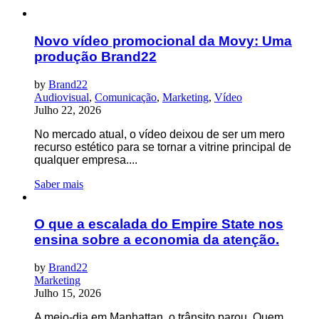
Novo vídeo promocional da Movy: Uma
produção Brand22
by
Brand22
Audiovisual
,
Comunicação
,
Marketing
,
Vídeo
Julho 22, 2026
No mercado atual, o vídeo deixou de ser um mero
recurso estético para se tornar a vitrine principal de
qualquer empresa....
Saber mais
O que a escalada do Empire State nos
ensina sobre a economia da atenção.
by
Brand22
Marketing
Julho 15, 2026
A meio-dia em Manhattan, o trânsito parou. Quem