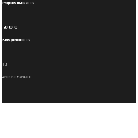
Projetos realizados
500000
Kms percorridos
13
anos no mercado