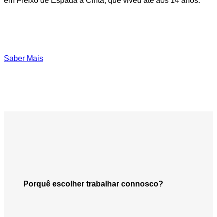
em Freixo de Espada à Cinta, que viveu até aos 14 anos.”
Saber Mais
Porquê escolher trabalhar connosco?