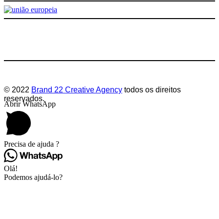
CEO Sun Azibo Cruzeiros
Agência de Marketing Digital com profissionais de
excelência
Deixe-nos a sua avaliação
"Tão importante como a elevada competência profissional, é
a capacidade para criar relações, estar permanentemente
disponível e ter um mindset orientado para as soluções. A
Brand 22 é tudo isto."
© 2022
Brand 22 Creative Agency
todos os direitos
reservados.
Abrir WhatsApp
Rodrigo Sá
Responsável Gabinete de Comunicação Municipio Vila Real
Precisa de ajuda ?
Constante busca por ideias e soluções
Olá!
A parceria com a Brand22 Creative Agency representou para
Podemos ajudá-lo?
a Tomeifel, uma nova forma de comunicar e de dar a
conhecer os nossos produtos e serviços. O profissionalismo,
dinamismo e a constante busca por ideias e soluções que
vão de encontro às nossas necessidades de comunicação e