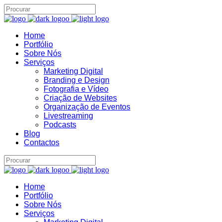
Home
Portfólio
Assistente IA · Brand22
B22
Sobre Nós
Online
Serviços
Marketing Digital
Branding e Design
Fotografia e Vídeo
Criação de Websites
Organização de Eventos
Livestreaming
Podcasts
Blog
Contactos
Home
Portfólio
Sobre Nós
Serviços