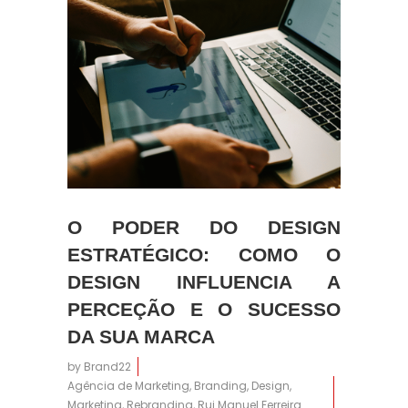
12:28
O PODER DO DESIGN
ESTRATÉGICO: COMO O
DESIGN INFLUENCIA A
PERCEÇÃO E O SUCESSO
DA SUA MARCA
by
Brand22
Agência de Marketing
,
Branding
,
Design
,
Marketing
,
Rebranding
,
Rui Manuel Ferreira