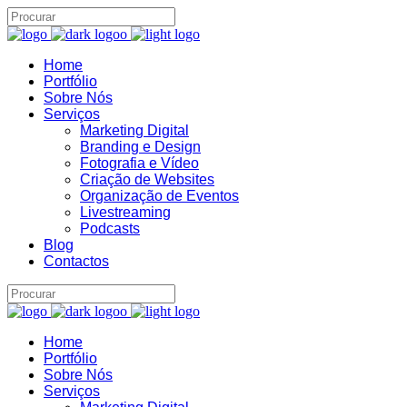
Home
Portfólio
Brand22 Assistente
B22
Sobre Nós
Online
Serviços
Marketing Digital
Branding e Design
Fotografia e Vídeo
Criação de Websites
Organização de Eventos
Livestreaming
Podcasts
Blog
Contactos
11:55
Home
Portfólio
Sobre Nós
Serviços