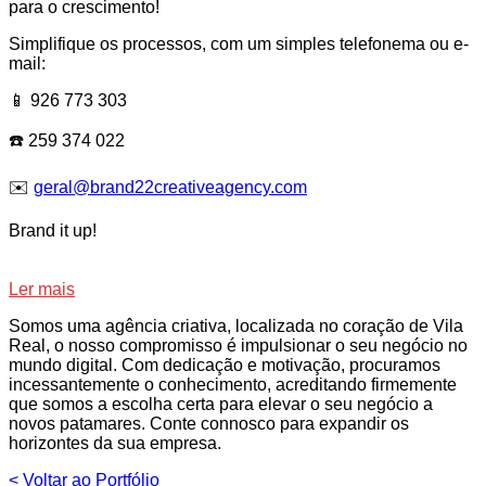
para o crescimento!
Simplifique os processos, com um simples telefonema ou e-
mail:
📱 926 773 303
☎️ 259 374 022
✉️
geral@brand22creativeagency.com
Brand it up!
Ler mais
Somos uma agência criativa, localizada no coração de Vila
Real, o nosso compromisso é impulsionar o seu negócio no
mundo digital. Com dedicação e motivação, procuramos
incessantemente o conhecimento, acreditando firmemente
que somos a escolha certa para elevar o seu negócio a
novos patamares. Conte connosco para expandir os
horizontes da sua empresa.
< Voltar ao Portfólio