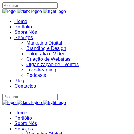
Home
Assistente IA · Brand22
Portfólio
B22
Sobre Nós
Online
Serviços
Marketing Digital
Branding e Design
Fotografia e Vídeo
Criação de Websites
Organização de Eventos
Livestreaming
Podcasts
Blog
Contactos
Home
Portfólio
Sobre Nós
Serviços