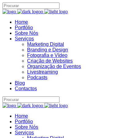
Home
Brand22 Assistente
B22
Portfólio
Online
Sobre Nós
Serviços
Marketing Digital
Branding e Design
Fotografia e Vídeo
Criação de Websites
Organização de Eventos
Livestreaming
Podcasts
Blog
Contactos
11:54
Home
Portfólio
Sobre Nós
Serviços