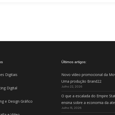
os
Últimos artigos:
es Digitais
Novo vídeo promocional da Mo
Uma produção Brand22
Julho 22, 2026
ing Digital
O que a escalada do Empire Sta
ng e Design Gráfico
ensina sobre a economia da at
Julho 15, 2026
afia e Vídeo