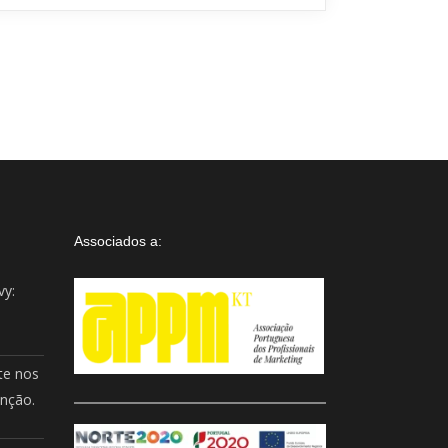
Assistente IA · Brand22
B22
Online
Associados a:
vy:
te nos
enção.
Olá!