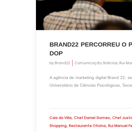
BRAND22 PERCORREU O P
DOP
by
Brand22
Comunicação
,
Noticias
,
Rui Man
A agência de marketing digital Brand 22, s
Universitário de Ciências Psicológicas, Socia
,
,
Cais da Villa
Chef Daniel Gomes
Chef Just
,
,
Shopping
Restaurante Oficina
Rui Manuel Fe