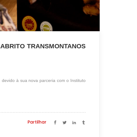
 CABRITO TRANSMONTANOS
 devido à sua nova parceria com o Instituto
Partilhar