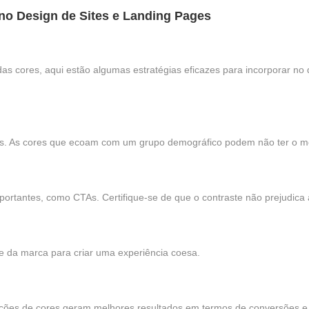
 no Design de Sites e Landing Pages
 cores, aqui estão algumas estratégias eficazes para incorporar no d
ias. As cores que ecoam com um grupo demográfico podem não ter o m
rtantes, como CTAs. Certifique-se de que o contraste não prejudica a 
e da marca para criar uma experiência coesa.
nações de cores geram melhores resultados em termos de conversões e 