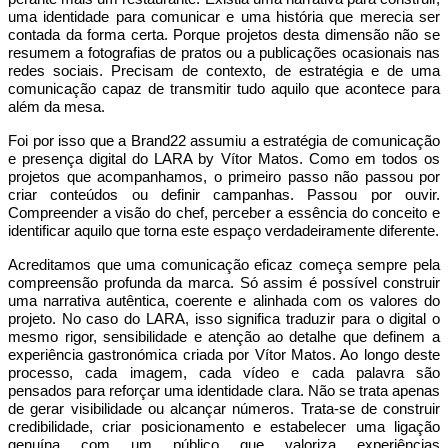
uma identidade para comunicar e uma história que merecia ser
contada da forma certa. Porque projetos desta dimensão não se
resumem a fotografias de pratos ou a publicações ocasionais nas
redes sociais. Precisam de contexto, de estratégia e de uma
comunicação capaz de transmitir tudo aquilo que acontece para
além da mesa.
Foi por isso que a Brand22 assumiu a estratégia de comunicação
e presença digital do LARA by Vítor Matos. Como em todos os
projetos que acompanhamos, o primeiro passo não passou por
criar conteúdos ou definir campanhas. Passou por ouvir.
Compreender a visão do chef, perceber a essência do conceito e
identificar aquilo que torna este espaço verdadeiramente diferente.
Acreditamos que uma comunicação eficaz começa sempre pela
compreensão profunda da marca. Só assim é possível construir
uma narrativa autêntica, coerente e alinhada com os valores do
projeto. No caso do LARA, isso significa traduzir para o digital o
mesmo rigor, sensibilidade e atenção ao detalhe que definem a
experiência gastronómica criada por Vítor Matos. Ao longo deste
processo, cada imagem, cada vídeo e cada palavra são
pensados para reforçar uma identidade clara. Não se trata apenas
de gerar visibilidade ou alcançar números. Trata-se de construir
credibilidade, criar posicionamento e estabelecer uma ligação
genuína com um público que valoriza experiências