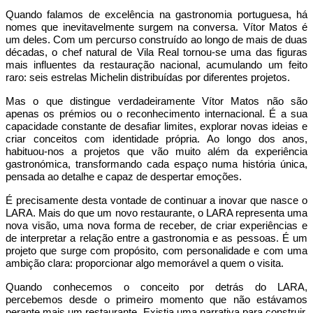
Quando falamos de excelência na gastronomia portuguesa, há
nomes que inevitavelmente surgem na conversa. Vítor Matos é
um deles. Com um percurso construído ao longo de mais de duas
décadas, o chef natural de Vila Real tornou-se uma das figuras
mais influentes da restauração nacional, acumulando um feito
raro: seis estrelas Michelin distribuídas por diferentes projetos.
Mas o que distingue verdadeiramente Vítor Matos não são
apenas os prémios ou o reconhecimento internacional. É a sua
capacidade constante de desafiar limites, explorar novas ideias e
criar conceitos com identidade própria. Ao longo dos anos,
habituou-nos a projetos que vão muito além da experiência
gastronómica, transformando cada espaço numa história única,
pensada ao detalhe e capaz de despertar emoções.
É precisamente desta vontade de continuar a inovar que nasce o
LARA. Mais do que um novo restaurante, o LARA representa uma
nova visão, uma nova forma de receber, de criar experiências e
de interpretar a relação entre a gastronomia e as pessoas. É um
projeto que surge com propósito, com personalidade e com uma
ambição clara: proporcionar algo memorável a quem o visita.
Quando conhecemos o conceito por detrás do LARA,
percebemos desde o primeiro momento que não estávamos
perante mais um restaurante. Existia uma narrativa para construir,