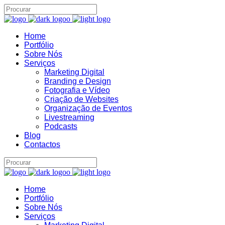
Home
Portfólio
Sobre Nós
Serviços
Marketing Digital
Branding e Design
Fotografia e Vídeo
Assistente IA · Brand22
Criação de Websites
B22
Organização de Eventos
Online
Livestreaming
Podcasts
Blog
Contactos
Home
Portfólio
Sobre Nós
Serviços