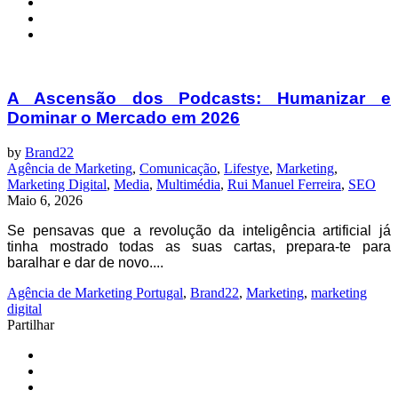
A Ascensão dos Podcasts: Humanizar e
Dominar o Mercado em 2026
by
Brand22
Agência de Marketing
,
Comunicação
,
Lifestye
,
Marketing
,
Marketing Digital
,
Media
,
Multimédia
,
Rui Manuel Ferreira
,
SEO
Maio 6, 2026
Se pensavas que a revolução da inteligência artificial já
tinha mostrado todas as suas cartas, prepara-te para
baralhar e dar de novo....
Agência de Marketing Portugal
,
Brand22
,
Marketing
,
marketing
digital
Partilhar