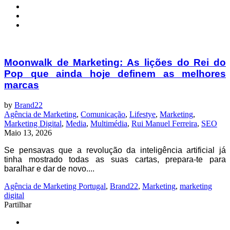
Moonwalk de Marketing: As lições do Rei do
Pop que ainda hoje definem as melhores
marcas
by
Brand22
Agência de Marketing
,
Comunicação
,
Lifestye
,
Marketing
,
Marketing Digital
,
Media
,
Multimédia
,
Rui Manuel Ferreira
,
SEO
Maio 13, 2026
Se pensavas que a revolução da inteligência artificial já
tinha mostrado todas as suas cartas, prepara-te para
baralhar e dar de novo....
Agência de Marketing Portugal
,
Brand22
,
Marketing
,
marketing
digital
Partilhar