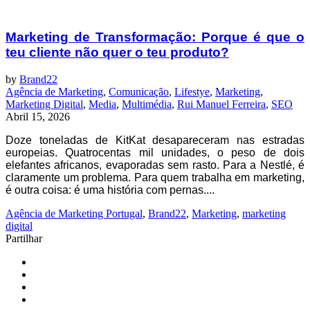
Marketing de Transformação: Porque é que o
teu cliente não quer o teu produto?
by
Brand22
Agência de Marketing
,
Comunicação
,
Lifestye
,
Marketing
,
Marketing Digital
,
Media
,
Multimédia
,
Rui Manuel Ferreira
,
SEO
Abril 15, 2026
Doze toneladas de KitKat desapareceram nas estradas
europeias. Quatrocentas mil unidades, o peso de dois
elefantes africanos, evaporadas sem rasto. Para a Nestlé, é
claramente um problema. Para quem trabalha em marketing,
é outra coisa: é uma história com pernas....
Agência de Marketing Portugal
,
Brand22
,
Marketing
,
marketing
digital
Partilhar