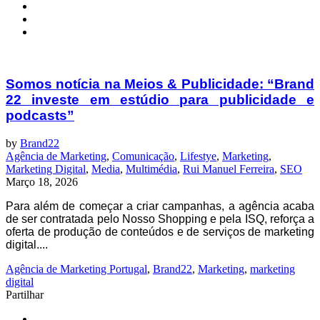
Somos notícia na Meios & Publicidade: “Brand
22 investe em estúdio para publicidade e
podcasts”
by
Brand22
Agência de Marketing
,
Comunicação
,
Lifestye
,
Marketing
,
Marketing Digital
,
Media
,
Multimédia
,
Rui Manuel Ferreira
,
SEO
Março 18, 2026
Para além de começar a criar campanhas, a agência acaba
de ser contratada pelo Nosso Shopping e pela ISQ, reforça a
oferta de produção de conteúdos e de serviços de marketing
digital....
Agência de Marketing Portugal
,
Brand22
,
Marketing
,
marketing
digital
Partilhar