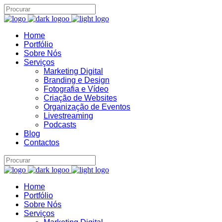
Home
Portfólio
Sobre Nós
Serviços
Assistente IA · Brand22
Marketing Digital
B22
Online
Branding e Design
Fotografia e Vídeo
Criação de Websites
Organização de Eventos
Livestreaming
Podcasts
Blog
Contactos
Home
Portfólio
Sobre Nós
Serviços