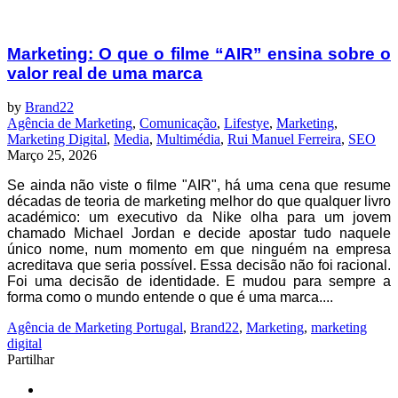
Marketing: O que o filme “AIR” ensina sobre o
valor real de uma marca
by
Brand22
Agência de Marketing
,
Comunicação
,
Lifestye
,
Marketing
,
Marketing Digital
,
Media
,
Multimédia
,
Rui Manuel Ferreira
,
SEO
Março 25, 2026
Se ainda não viste o filme "AIR", há uma cena que resume
décadas de teoria de marketing melhor do que qualquer livro
académico: um executivo da Nike olha para um jovem
chamado Michael Jordan e decide apostar tudo naquele
único nome, num momento em que ninguém na empresa
acreditava que seria possível. Essa decisão não foi racional.
Foi uma decisão de identidade. E mudou para sempre a
forma como o mundo entende o que é uma marca....
Agência de Marketing Portugal
,
Brand22
,
Marketing
,
marketing
digital
Partilhar