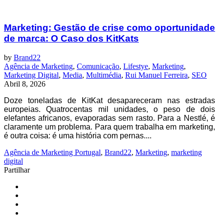
Marketing: Gestão de crise como oportunidade
de marca: O Caso dos KitKats
by
Brand22
Agência de Marketing
,
Comunicação
,
Lifestye
,
Marketing
,
Marketing Digital
,
Media
,
Multimédia
,
Rui Manuel Ferreira
,
SEO
Abril 8, 2026
Doze toneladas de KitKat desapareceram nas estradas
europeias. Quatrocentas mil unidades, o peso de dois
elefantes africanos, evaporadas sem rasto. Para a Nestlé, é
claramente um problema. Para quem trabalha em marketing,
é outra coisa: é uma história com pernas....
Agência de Marketing Portugal
,
Brand22
,
Marketing
,
marketing
digital
Partilhar