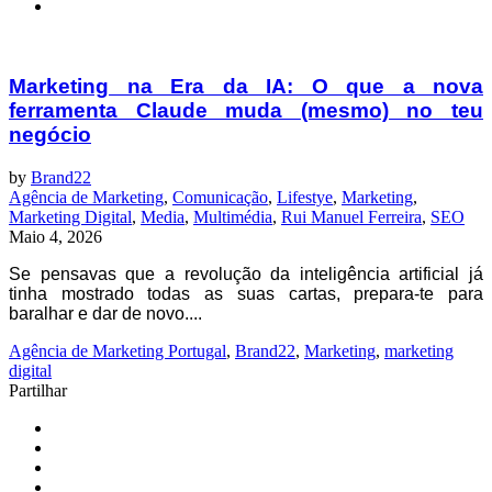
Marketing na Era da IA: O que a nova
ferramenta Claude muda (mesmo) no teu
negócio
by
Brand22
Agência de Marketing
,
Comunicação
,
Lifestye
,
Marketing
,
Marketing Digital
,
Media
,
Multimédia
,
Rui Manuel Ferreira
,
SEO
Maio 4, 2026
Se pensavas que a revolução da inteligência artificial já
tinha mostrado todas as suas cartas, prepara-te para
baralhar e dar de novo....
Agência de Marketing Portugal
,
Brand22
,
Marketing
,
marketing
digital
Partilhar