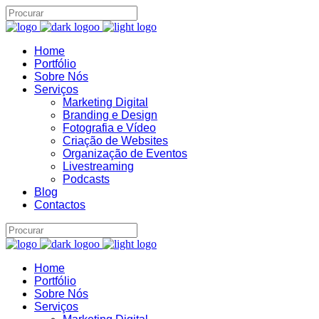
Home
Portfólio
Sobre Nós
Assistente IA · Brand22
Serviços
B22
Online
Marketing Digital
Branding e Design
Fotografia e Vídeo
Criação de Websites
Organização de Eventos
Livestreaming
Podcasts
Blog
Contactos
Home
Portfólio
Sobre Nós
Serviços