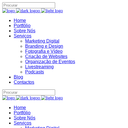
Home
Portfólio
Sobre Nós
Serviços
Assistente IA · Brand22
Marketing Digital
B22
Online
Branding e Design
Fotografia e Vídeo
Criação de Websites
Organização de Eventos
Livestreaming
Podcasts
Blog
Contactos
Home
Portfólio
Sobre Nós
Serviços