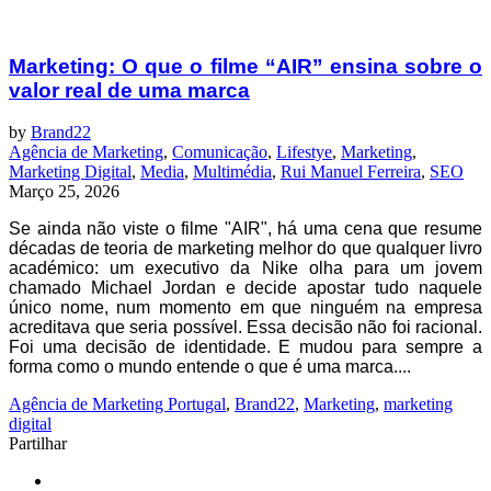
Marketing: O que o filme “AIR” ensina sobre o
valor real de uma marca
by
Brand22
Agência de Marketing
,
Comunicação
,
Lifestye
,
Marketing
,
Marketing Digital
,
Media
,
Multimédia
,
Rui Manuel Ferreira
,
SEO
Março 25, 2026
Se ainda não viste o filme "AIR", há uma cena que resume
décadas de teoria de marketing melhor do que qualquer livro
académico: um executivo da Nike olha para um jovem
chamado Michael Jordan e decide apostar tudo naquele
único nome, num momento em que ninguém na empresa
acreditava que seria possível. Essa decisão não foi racional.
Foi uma decisão de identidade. E mudou para sempre a
forma como o mundo entende o que é uma marca....
Agência de Marketing Portugal
,
Brand22
,
Marketing
,
marketing
digital
Partilhar