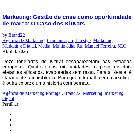
Marketing: Gestão de crise como oportunidade
de marca: O Caso dos KitKats
by
Brand22
Agência de Marketing
,
Comunicação
,
Lifestye
,
Marketing
,
Marketing Digital
,
Media
,
Multimédia
,
Rui Manuel Ferreira
,
SEO
Abril 8, 2026
Doze toneladas de KitKat desapareceram nas estradas
europeias. Quatrocentas mil unidades, o peso de dois
elefantes africanos, evaporadas sem rasto. Para a Nestlé, é
claramente um problema. Para quem trabalha em marketing,
é outra coisa: é uma história com pernas....
Agência de Marketing Portugal
,
Brand22
,
Marketing
,
marketing
digital
Partilhar