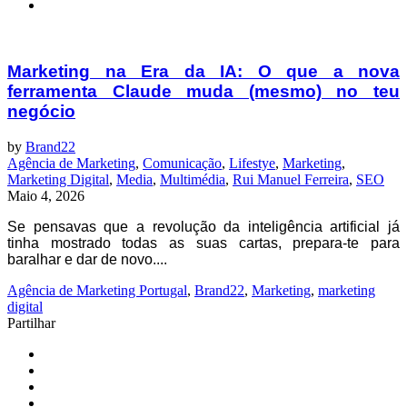
Marketing na Era da IA: O que a nova
ferramenta Claude muda (mesmo) no teu
negócio
by
Brand22
Agência de Marketing
,
Comunicação
,
Lifestye
,
Marketing
,
Marketing Digital
,
Media
,
Multimédia
,
Rui Manuel Ferreira
,
SEO
Maio 4, 2026
Se pensavas que a revolução da inteligência artificial já
tinha mostrado todas as suas cartas, prepara-te para
baralhar e dar de novo....
Agência de Marketing Portugal
,
Brand22
,
Marketing
,
marketing
digital
Partilhar