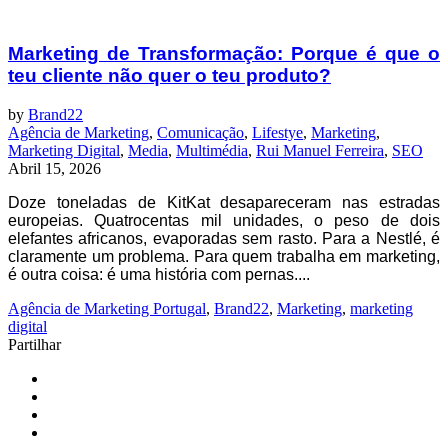
Marketing de Transformação: Porque é que o
teu cliente não quer o teu produto?
by
Brand22
Agência de Marketing
,
Comunicação
,
Lifestye
,
Marketing
,
Marketing Digital
,
Media
,
Multimédia
,
Rui Manuel Ferreira
,
SEO
Abril 15, 2026
Doze toneladas de KitKat desapareceram nas estradas
europeias. Quatrocentas mil unidades, o peso de dois
elefantes africanos, evaporadas sem rasto. Para a Nestlé, é
claramente um problema. Para quem trabalha em marketing,
é outra coisa: é uma história com pernas....
Agência de Marketing Portugal
,
Brand22
,
Marketing
,
marketing
digital
Partilhar