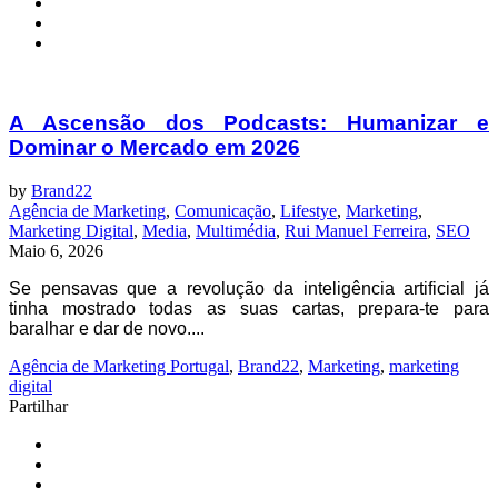
A Ascensão dos Podcasts: Humanizar e
Dominar o Mercado em 2026
by
Brand22
Agência de Marketing
,
Comunicação
,
Lifestye
,
Marketing
,
Marketing Digital
,
Media
,
Multimédia
,
Rui Manuel Ferreira
,
SEO
Maio 6, 2026
Se pensavas que a revolução da inteligência artificial já
tinha mostrado todas as suas cartas, prepara-te para
baralhar e dar de novo....
Agência de Marketing Portugal
,
Brand22
,
Marketing
,
marketing
digital
Partilhar