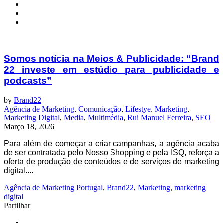
Somos notícia na Meios & Publicidade: “Brand
22 investe em estúdio para publicidade e
podcasts”
by
Brand22
Agência de Marketing
,
Comunicação
,
Lifestye
,
Marketing
,
Marketing Digital
,
Media
,
Multimédia
,
Rui Manuel Ferreira
,
SEO
Março 18, 2026
Para além de começar a criar campanhas, a agência acaba
de ser contratada pelo Nosso Shopping e pela ISQ, reforça a
oferta de produção de conteúdos e de serviços de marketing
digital....
Agência de Marketing Portugal
,
Brand22
,
Marketing
,
marketing
digital
Partilhar