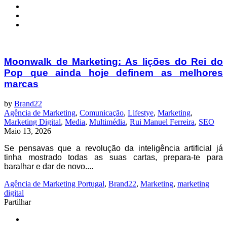
Moonwalk de Marketing: As lições do Rei do
Pop que ainda hoje definem as melhores
marcas
by
Brand22
Agência de Marketing
,
Comunicação
,
Lifestye
,
Marketing
,
Marketing Digital
,
Media
,
Multimédia
,
Rui Manuel Ferreira
,
SEO
Maio 13, 2026
Se pensavas que a revolução da inteligência artificial já
tinha mostrado todas as suas cartas, prepara-te para
baralhar e dar de novo....
Agência de Marketing Portugal
,
Brand22
,
Marketing
,
marketing
digital
Partilhar