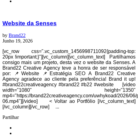
Website da Senses
by
Brand22
Junho 19, 2026
[vc_row css=".vc_custom_1456998711092{padding-top:
20px !important;}"][vc_column][vc_column_text] Partilhamos
consigo mais um projeto, desta vez o website da Senses. A
Brand22 Creative Agency teve a honra de ser responsável
por: 📌Website 📌Estratégia SEO A Brand22 Creative
Agency agradece ao cliente pela preferência! Brand it up!
#brand22creativeagency #brand22 #b22 #website [video
width="1080" height="1350"
mp4="https://brand22creativeagency.com/uwhykoad/2026/06/p
06.mp4"][/video] < Voltar ao Portfólio [/vc_column_text]
[/vc_column][/vc_row] ...
Partilhar