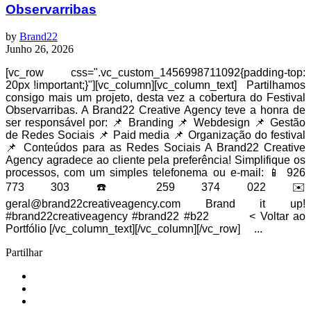
Observarribas
by
Brand22
Junho 26, 2026
[vc_row css=".vc_custom_1456998711092{padding-top:
20px !important;}"][vc_column][vc_column_text] Partilhamos
consigo mais um projeto, desta vez a cobertura do Festival
Observarribas. A Brand22 Creative Agency teve a honra de
ser responsável por: 📌 Branding 📌 Webdesign 📌 Gestão
de Redes Sociais 📌 Paid media 📌 Organização do festival
📌 Conteúdos para as Redes Sociais A Brand22 Creative
Agency agradece ao cliente pela preferência! Simplifique os
processos, com um simples telefonema ou e-mail: 📱 926
773 303 ☎️ 259 374 022 ✉️
geral@brand22creativeagency.com Brand it up!
#brand22creativeagency #brand22 #b22 < Voltar ao
Portfólio [/vc_column_text][/vc_column][/vc_row] ...
Partilhar