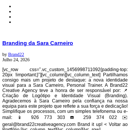
Branding da Sara Carneiro
by
Brand22
Julho 24, 2026
[vc_row css=".vc_custom_1456998711092{padding-top:
20px !important;}"][vc_column][vc_column_text] Partilhamos
consigo mais um projeto de destaque: a nova identidade
visual para a Sara Carneiro, Personal Trainer. A Brand22
Creative Agency teve a honra de ser responsável por: 📌
Criação de Logótipo e Identidade Visual (Branding).
Agradecemos à Sara Carneiro pela confiança na nossa
equipa para este projeto que reflete a sua força e dedicação!
Simplifique os processos, com um simples telefonema ou e-
mail: 📱 926 773 303 ☎️ 259 374 022 ✉️
geral@brand22creativeagency.com Brand it up! < Voltar ao
Portfólio [/vc_column_text][/vc_column][/vc_row] ...