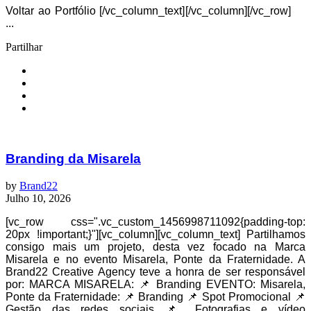
Voltar ao Portfólio [/vc_column_text][/vc_column][/vc_row]
...
Partilhar
Branding da Misarela
by
Brand22
Julho 10, 2026
[vc_row css=".vc_custom_1456998711092{padding-top:
20px !important;}"][vc_column][vc_column_text] Partilhamos
consigo mais um projeto, desta vez focado na Marca
Misarela e no evento Misarela, Ponte da Fraternidade. A
Brand22 Creative Agency teve a honra de ser responsável
por: MARCA MISARELA: 📌 Branding EVENTO: Misarela,
Ponte da Fraternidade: 📌 Branding 📌 Spot Promocional 📌
Gestão das redes sociais 📌 Fotografias e vídeo