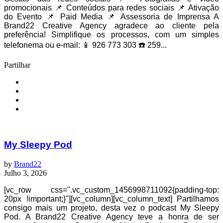
promocionais 📌 Conteúdos para redes sociais 📌 Ativação
do Evento 📌 Paid Media 📌 Assessoria de Imprensa A
Brand22 Creative Agency agradece ao cliente pela
preferência! Simplifique os processos, com um simples
telefonema ou e-mail: 📱 926 773 303 ☎️ 259...
Partilhar
My Sleepy Pod
by
Brand22
Julho 3, 2026
[vc_row css=".vc_custom_1456998711092{padding-top:
20px !important;}"][vc_column][vc_column_text] Partilhamos
consigo mais um projeto, desta vez o podcast My Sleepy
Pod. A Brand22 Creative Agency teve a honra de ser