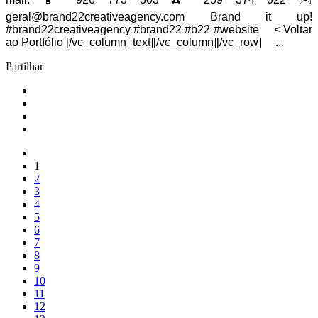
geral@brand22creativeagency.com Brand it up!
#brand22creativeagency #brand22 #b22 #website < Voltar
ao Portfólio [/vc_column_text][/vc_column][/vc_row] ...
Partilhar
1
2
3
4
5
6
7
8
9
10
11
12