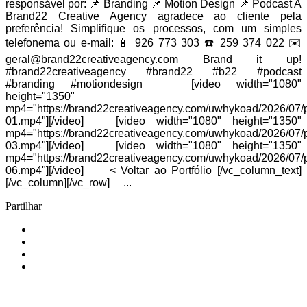
responsável por: 📌 Branding 📌 Motion Design 📌 Podcast A
Brand22 Creative Agency agradece ao cliente pela
preferência! Simplifique os processos, com um simples
telefonema ou e-mail: 📱 926 773 303 ☎️ 259 374 022 ✉️
geral@brand22creativeagency.com Brand it up!
#brand22creativeagency #brand22 #b22 #podcast
#branding #motiondesign [video width="1080"
height="1350"
mp4="https://brand22creativeagency.com/uwhykoad/2026/07/p
01.mp4"][/video] [video width="1080" height="1350"
mp4="https://brand22creativeagency.com/uwhykoad/2026/07/p
03.mp4"][/video] [video width="1080" height="1350"
mp4="https://brand22creativeagency.com/uwhykoad/2026/07/p
06.mp4"][/video] < Voltar ao Portfólio [/vc_column_text]
[/vc_column][/vc_row] ...
Partilhar