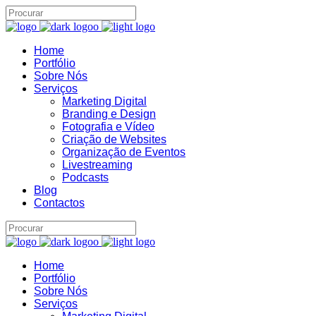
Home
Portfólio
Sobre Nós
Serviços
Marketing Digital
Assistente IA · Brand22
Branding e Design
B22
Online
Fotografia e Vídeo
Criação de Websites
Organização de Eventos
Livestreaming
Podcasts
Blog
Contactos
Home
Portfólio
Sobre Nós
Serviços