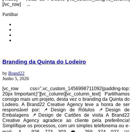
[/vc_row] ...
Partilhar
Branding da Quinta do Lodeiro
by
Brand22
Junho 5, 2026
[vc_row css=".vc_custom_1456998711092{padding-top:
20px !important;}"][vc_column][vc_column_text] Partilhamos
consigo mais um projeto, desta vez o branding da Quinta do
Lodeiro. A Brand22 Creative Agency teve a honra de ser
responsável por: 📌Design de Rótulos 📌Design de
Embalagens 📌Design de Cartões de visita A Brand22
Creative Agency agradece ao cliente pela preferência!
Simplifique os processos, com um simples telefonema ou e-
mail: 📱 926 773 303 ☎️ 259 374 022 ✉️