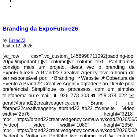
Branding da ExpoFuture26
by
Brand22
Junho 12, 2026
[vc_row css=".vc_custom_1456998711092{padding-top:
20px !important;}"][vc_column][vc_column_text] Partilhamos
consigo mais um projeto, desta vez o branding da
ExpoFuture26. A Brand22 Creative Agency teve a honra de
ser responsável por: 📌Branding 📌Website 📌Cobertura de
Evento A Brand22 Creative Agency agradece ao cliente pela
preferência! Simplifique os processos, com um simples
telefonema ou e-mail: 📱 926 773 303 ☎️ 259 374 022 ✉️
geral@brand22creativeagency.com Brand it up!
#brand22creativeagency #brand22 #b22 #website [video
width="2576" height="3218"
mp4="https://brand22creativeagency.com/uwhykoad/2026/06/
[/video] [video width="1080" height="1350"
mp4="https://brand22creativeagency.com/uwhykoad/2026/06/s
[/video] < Voltar ao Portfólio [/vc_column_text][/vc_column]