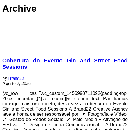
Archive
Cobertura do Evento Gin and Street Food
Sessions
by
Brand22
Agosto 7, 2026
[vc_row css=".vc_custom_1456998711092{padding-top:
20px !important;}"][vc_column][vc_column_text] Partilhamos
consigo mais um projeto, desta vez a cobertura do Evento
Gin and Street Food Sessions A Brand22 Creative Agency
teve a honra de ser responsável por: 📌 Fotografia e Vídeo;
📌 Gestão de Redes Sociais; 📌 Paid Media + Ativação do
Festival. 📌 Design de Linha Comunicacional. A Brand22
Creative Agency agradece ao cliente pela preferência!