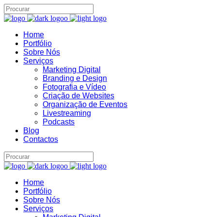
Home
Portfólio
Brand22 Assistente
B22
Sobre Nós
Online
Serviços
Marketing Digital
Branding e Design
Fotografia e Vídeo
Criação de Websites
Organização de Eventos
Livestreaming
Podcasts
Blog
Contactos
06:47
Home
Portfólio
Sobre Nós
Serviços