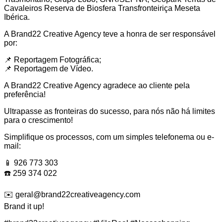
Cavaleiros
Reserva de Biosfera Transfronteiriça Meseta
Ibérica
.
A Brand22 Creative Agency teve a honra de ser responsável
por:
📌 Reportagem Fotográfica;
📌 Reportagem de Vídeo.
A Brand22 Creative Agency agradece ao cliente pela
preferência!
Ultrapasse as fronteiras do sucesso, para nós não há limites
para o crescimento!
Simplifique os processos, com um simples telefonema ou e-
mail:
📱 926 773 303
☎️ 259 374 022
✉️ geral@brand22creativeagency.com
Brand it up!