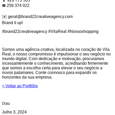
📱 926 773 303
☎️ 259 374 022
✉️ geral@brand22creativeagency.com
Brand it up!
#brand22creativeagency #VilaReal #Nossoshopping
Somos uma agência criativa, localizada no coração de Vila
Real, o nosso compromisso é impulsionar o seu negócio no
mundo digital. Com dedicação e motivação, procuramos
incessantemente o conhecimento, acreditando firmemente
que somos a escolha certa para elevar o seu negócio a
novos patamares. Conte connosco para expandir os
horizontes da sua empresa.
< Voltar ao Portfólio
Data
Julho 3, 2024