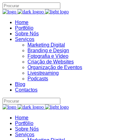
Home
Portfólio
Assistente IA · Brand22
Sobre Nós
B22
Online
Serviços
Marketing Digital
Branding e Design
Fotografia e Vídeo
Criação de Websites
Organização de Eventos
Livestreaming
Podcasts
Blog
Contactos
Home
Portfólio
Sobre Nós
Serviços