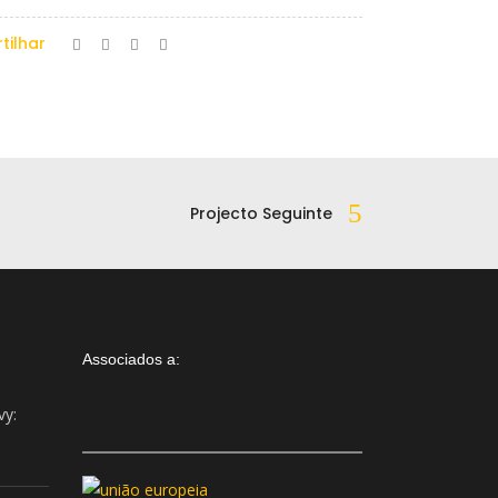
tilhar
Projecto Seguinte
Associados a:
vy:
Assistente IA · Brand22
B22
Online