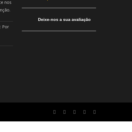
te nos
enção.
Deixe-nos a sua avaliação
: Por
22:29