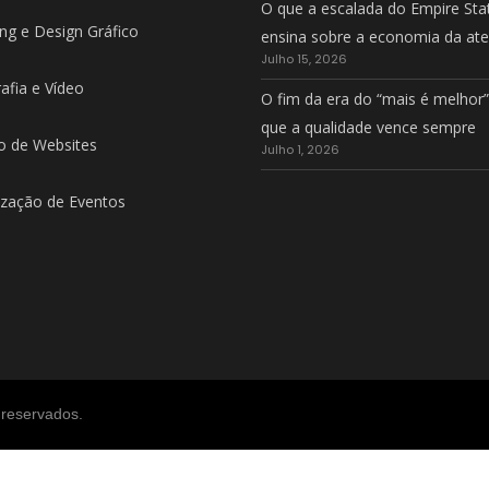
O que a escalada do Empire Sta
ng e Design Gráfico
ensina sobre a economia da at
Julho 15, 2026
afia e Vídeo
O fim da era do “mais é melhor”
que a qualidade vence sempre
o de Websites
Julho 1, 2026
zação de Eventos
 reservados.