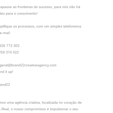
rapasse as fronteiras do sucesso, para nós não há
ites para o crescimento!
plifique os processos, com um simples telefonema
e-mail:
 926 773 303
259 374 022
 geral@brand22creativeagency.com
nd it up!
rand22
os uma agência criativa, localizada no coração de
a Real, o nosso compromisso é impulsionar o seu