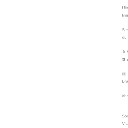
Ult
lim
Sim
ou 
📱
☎️ 
✉️
Bra
#b
Som
Vil