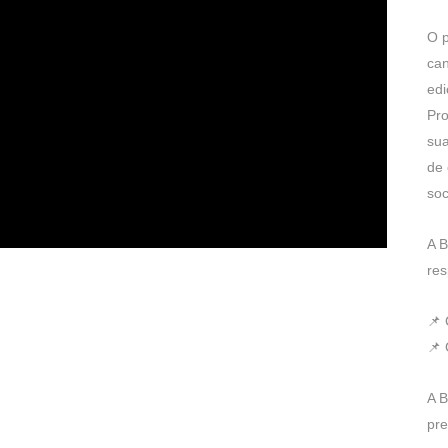
O p
can
edi
Pr
sua
de 
soc
A B
res
📌 
📌 
A B
pre