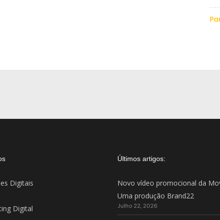
Par
os
Últimos artigos:
es Digitais
Novo vídeo promocional da Mo
Uma produção Brand22
Julho 22, 2026
ing Digital