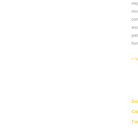
neg
mo
co
esc
pat
hor
< V
Da
Ca
Ta