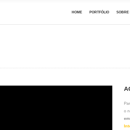
HOME
PORTFÓLIO
SOBRE
A
Par
o n
em
In