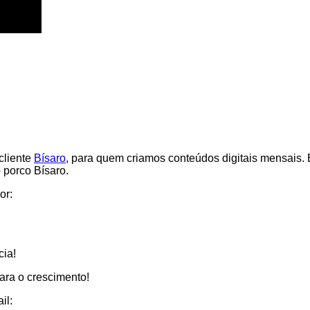
cliente
Bísaro
, para quem criamos conteúdos digitais mensais.
 porco Bísaro.
or:
cia!
para o crescimento!
il: