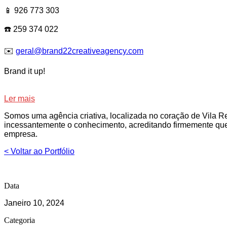
📱 926 773 303
☎️ 259 374 022
✉️
geral@brand22creativeagency.com
Brand it up!
Ler mais
Somos uma agência criativa, localizada no coração de Vila 
incessantemente o conhecimento, acreditando firmemente que
empresa.
< Voltar ao Portfólio
Data
Janeiro 10, 2024
Categoria