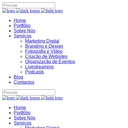
Home
Assistente IA · Brand22
Portfólio
B22
Online
Sobre Nós
Serviços
Marketing Digital
Branding e Design
Fotografia e Vídeo
Criação de Websites
Organização de Eventos
Livestreaming
Podcasts
Blog
Contactos
Home
Portfólio
Sobre Nós
Serviços