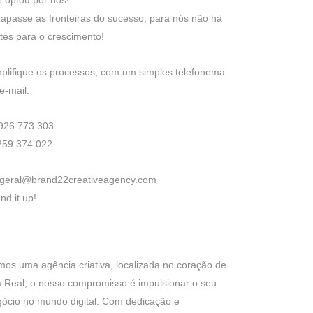
 optou por nós!
rapasse as fronteiras do sucesso, para nós não há
ites para o crescimento!
plifique os processos, com um simples telefonema
e-mail:
 926 773 303
259 374 022
 geral@brand22creativeagency.com
nd it up!
os uma agência criativa, localizada no coração de
a Real, o nosso compromisso é impulsionar o seu
ócio no mundo digital. Com dedicação e