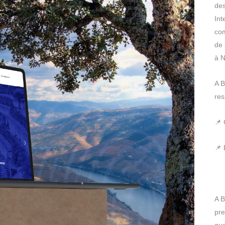
de
Int
com
de 
à N
A B
res
📌 
📌 
A B
pre