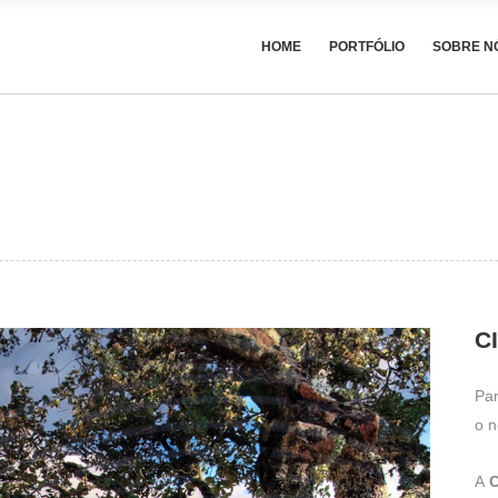
HOME
PORTFÓLIO
SOBRE N
C
Par
o n
A
C