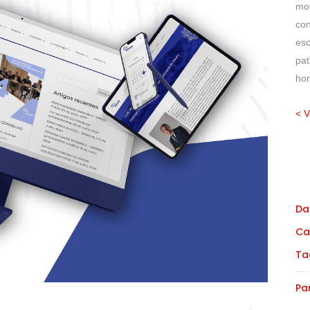
mo
co
esc
pat
hor
< V
Da
Ca
Ta
Par