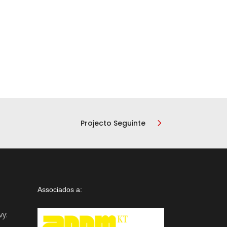
Assistente IA · Brand22
B22
Online
Projecto Seguinte
Associados a:
vy: