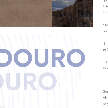
que
Ult
lim
Sim
ou 
📱
☎️ 
✉️
Bra
Som
Vil
neg