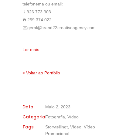
telefonema ou email:
📱926 773 303
☎️ 259 374 022
✉️geral@brand22creativeagency.com
Ler mais
< Voltar ao Portfólio
Data
Maio 2, 2023
Categoria
Fotografia, Vídeo
Tags
Storytellingt, Vídeo, Vídeo
Promocional