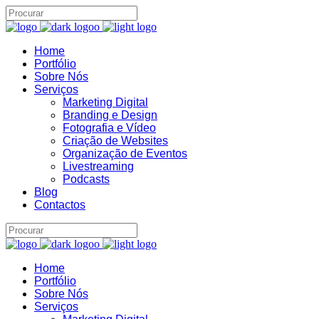
Home
Portfólio
Assistente IA · Brand22
Sobre Nós
B22
Online
Serviços
Marketing Digital
Branding e Design
Fotografia e Vídeo
Criação de Websites
Organização de Eventos
Livestreaming
Podcasts
Blog
Contactos
Home
Portfólio
Sobre Nós
Serviços