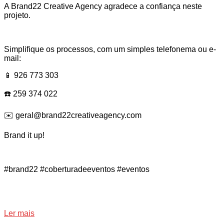
A Brand22 Creative Agency agradece a confiança neste
projeto.
Simplifique os processos, com um simples telefonema ou e-
mail:
📱 926 773 303
☎️ 259 374 022
✉️ geral@brand22creativeagency.com
Brand it up!
#brand22 #coberturadeeventos #eventos
Ler mais