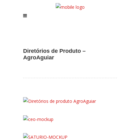
Assistente IA · Brand22
B22
Online
Diretórios de Produto –
AgroAguiar