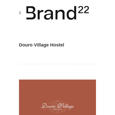
Assistente IA · Brand22
B22
Online
Douro Village Hostel