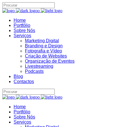
Home
Brand22 Assistente
Portfólio
B22
Sobre Nós
Online
Serviços
Marketing Digital
Branding e Design
Fotografia e Vídeo
Criação de Websites
Organização de Eventos
Livestreaming
Podcasts
Blog
Contactos
07:10
Home
Portfólio
Sobre Nós
Serviços