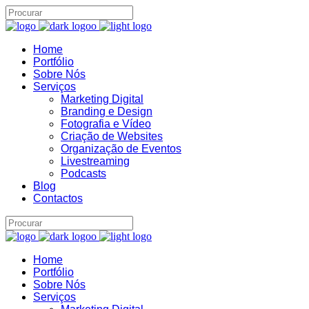
Home
Assistente IA · Brand22
Portfólio
B22
Sobre Nós
Online
Serviços
Marketing Digital
Branding e Design
Fotografia e Vídeo
Criação de Websites
Organização de Eventos
Livestreaming
Podcasts
Blog
Contactos
Home
Portfólio
Sobre Nós
Serviços