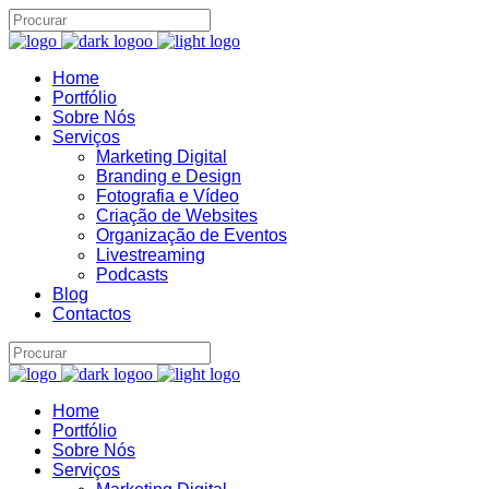
Home
Brand22 Assistente
Portfólio
B22
Sobre Nós
Online
Serviços
Marketing Digital
Branding e Design
Fotografia e Vídeo
Criação de Websites
Organização de Eventos
Livestreaming
Podcasts
Blog
Contactos
06:53
Home
Portfólio
Sobre Nós
Serviços