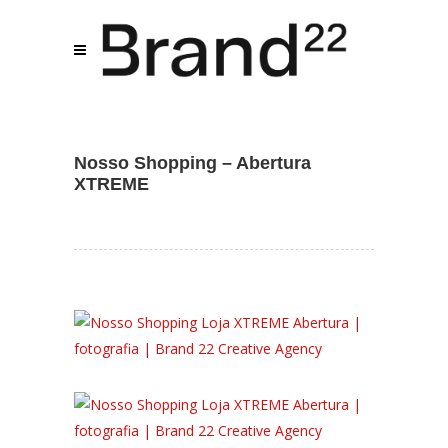
Assistente IA · Brand22
B22
Online
Nosso Shopping – Abertura
XTREME