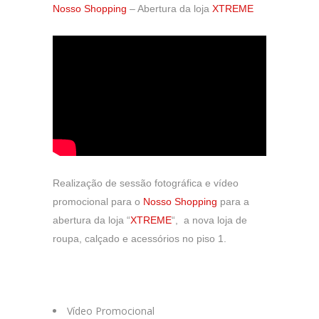
Nosso Shopping
– Abertura da loja
XTREME
Realização de sessão fotográfica e vídeo
promocional para o
Nosso Shopping
para a
abertura da loja “
XTREME
“, a nova loja de
roupa, calçado e acessórios no piso 1.
Vídeo Promocional