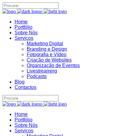
Home
Assistente IA · Brand22
Portfólio
B22
Online
Sobre Nós
Serviços
Marketing Digital
Branding e Design
Fotografia e Vídeo
Criação de Websites
Organização de Eventos
Livestreaming
Podcasts
Blog
Contactos
Home
Portfólio
Sobre Nós
Serviços