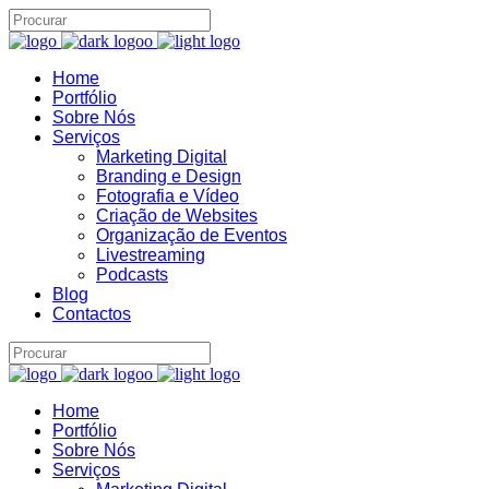
Home
Assistente IA · Brand22
Portfólio
B22
Sobre Nós
Online
Serviços
Marketing Digital
Branding e Design
Fotografia e Vídeo
Criação de Websites
Organização de Eventos
Livestreaming
Podcasts
Blog
Contactos
Home
Portfólio
Sobre Nós
Serviços