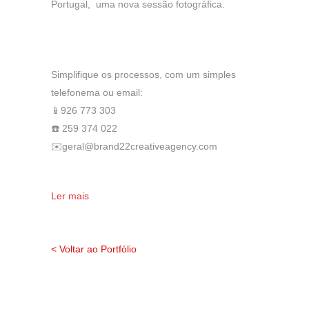
Portugal, uma nova sessão fotográfica.
Simplifique os processos, com um simples
telefonema ou email:
📱926 773 303
☎️ 259 374 022
✉️geral@brand22creativeagency.com
Ler mais
< Voltar ao Portfólio