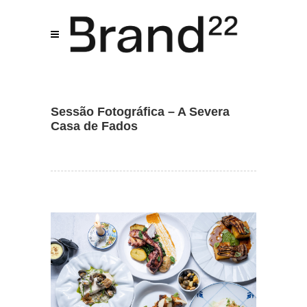
Assistente IA · Brand22
B22
Online
Sessão Fotográfica – A Severa
Casa de Fados