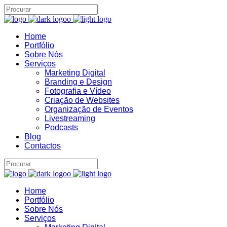
Home
Brand22 Assistente
Portfólio
B22
Online
Sobre Nós
Serviços
Marketing Digital
Branding e Design
Fotografia e Vídeo
Criação de Websites
Organização de Eventos
Livestreaming
Podcasts
Blog
Contactos
06:45
Home
Portfólio
Sobre Nós
Serviços