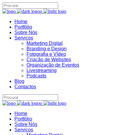
Home
Assistente IA · Brand22
Portfólio
B22
Online
Sobre Nós
Serviços
Marketing Digital
Branding e Design
Fotografia e Vídeo
Criação de Websites
Organização de Eventos
Livestreaming
Podcasts
Blog
Contactos
Home
Portfólio
Sobre Nós
Serviços