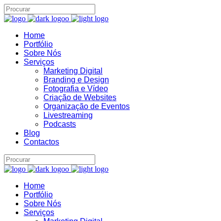
Home
Assistente IA · Brand22
Portfólio
B22
Sobre Nós
Online
Serviços
Marketing Digital
Branding e Design
Fotografia e Vídeo
Criação de Websites
Organização de Eventos
Livestreaming
Podcasts
Blog
Contactos
Home
Portfólio
Sobre Nós
Serviços