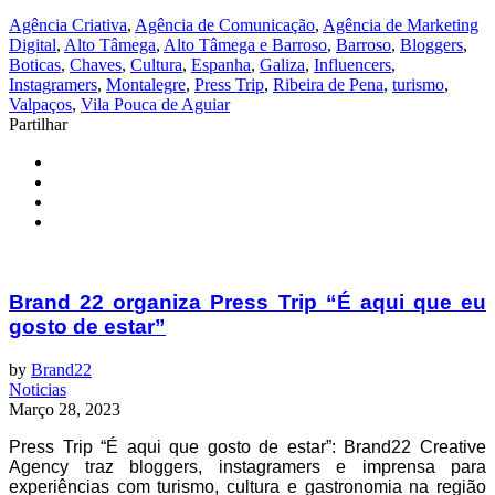
Agência Criativa
,
Agência de Comunicação
,
Agência de Marketing
Digital
,
Alto Tâmega
,
Alto Tâmega e Barroso
,
Barroso
,
Bloggers
,
Boticas
,
Chaves
,
Cultura
,
Espanha
,
Galiza
,
Influencers
,
Instagramers
,
Montalegre
,
Press Trip
,
Ribeira de Pena
,
turismo
,
Valpaços
,
Vila Pouca de Aguiar
Partilhar
Brand 22 organiza Press Trip “É aqui que eu
gosto de estar”
by
Brand22
Noticias
Março 28, 2023
Press Trip “É aqui que gosto de estar”: Brand22 Creative
Agency traz bloggers, instagramers e imprensa para
experiências com turismo, cultura e gastronomia na região