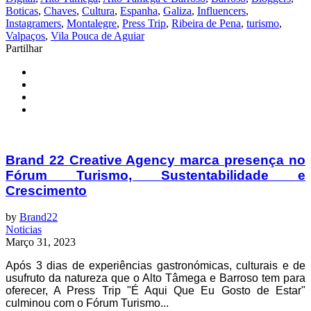
Boticas
,
Chaves
,
Cultura
,
Espanha
,
Galiza
,
Influencers
,
Instagramers
,
Montalegre
,
Press Trip
,
Ribeira de Pena
,
turismo
,
Valpaços
,
Vila Pouca de Aguiar
Partilhar
Brand 22 Creative Agency marca presença no
Fórum Turismo, Sustentabilidade e
Crescimento
by
Brand22
Noticias
Março 31, 2023
Após 3 dias de experiências gastronómicas, culturais e de
usufruto da natureza que o Alto Tâmega e Barroso tem para
oferecer, A Press Trip "É Aqui Que Eu Gosto de Estar"
culminou com o Fórum Turismo...