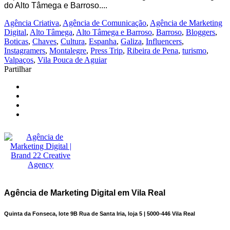
do Alto Tâmega e Barroso....
Agência Criativa
,
Agência de Comunicação
,
Agência de Marketing
Digital
,
Alto Tâmega
,
Alto Tâmega e Barroso
,
Barroso
,
Bloggers
,
Boticas
,
Chaves
,
Cultura
,
Espanha
,
Galiza
,
Influencers
,
Instagramers
,
Montalegre
,
Press Trip
,
Ribeira de Pena
,
turismo
,
Valpaços
,
Vila Pouca de Aguiar
Partilhar
Agência de Marketing Digital em Vila Real
Quinta da Fonseca, lote 9B Rua de Santa Iria, loja 5 | 5000-446 Vila Real