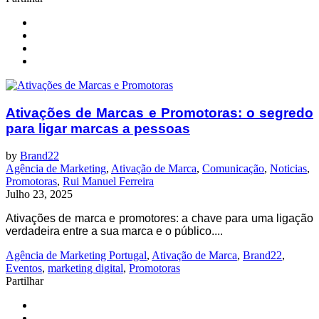
Ativações de Marcas e Promotoras: o segredo
para ligar marcas a pessoas
by
Brand22
Agência de Marketing
,
Ativação de Marca
,
Comunicação
,
Noticias
,
Promotoras
,
Rui Manuel Ferreira
Julho 23, 2025
Ativações de marca e promotores: a chave para uma ligação
verdadeira entre a sua marca e o público....
Agência de Marketing Portugal
,
Ativação de Marca
,
Brand22
,
Eventos
,
marketing digital
,
Promotoras
Partilhar