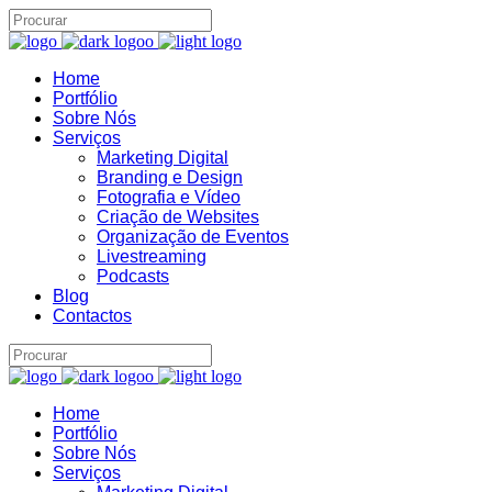
Home
Assistente IA · Brand22
Portfólio
B22
Online
Sobre Nós
Serviços
Marketing Digital
Branding e Design
Fotografia e Vídeo
Criação de Websites
Organização de Eventos
Livestreaming
Podcasts
Blog
Contactos
Home
Portfólio
Sobre Nós
Serviços