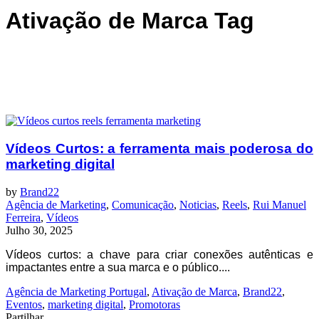
Ativação de Marca Tag
Vídeos Curtos: a ferramenta mais poderosa do
marketing digital
by
Brand22
Agência de Marketing
,
Comunicação
,
Noticias
,
Reels
,
Rui Manuel
Ferreira
,
Vídeos
Julho 30, 2025
Vídeos curtos: a chave para criar conexões autênticas e
impactantes entre a sua marca e o público....
Agência de Marketing Portugal
,
Ativação de Marca
,
Brand22
,
Eventos
,
marketing digital
,
Promotoras
Partilhar