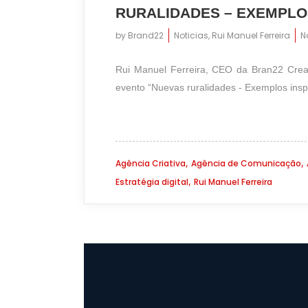
RURALIDADES – EXEMPLO
by
Brand22
Noticias
,
Rui Manuel Ferreira
N
Rui Manuel Ferreira, CEO da Bran22 Cre
evento “Nuevas ruralidades - Exemplos inspi
,
,
Agência Criativa
Agência de Comunicação
,
Estratégia digital
Rui Manuel Ferreira