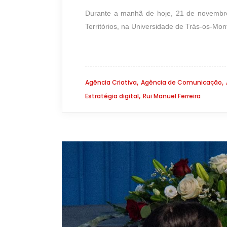
Durante a manhã de hoje, 21 de novembro
Territórios, na Universidade de Trás-os-Mon
,
,
Agência Criativa
Agência de Comunicação
,
Estratégia digital
Rui Manuel Ferreira