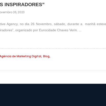
S INSPIRADORES”
ovembro 26, 2023
ative Agency, no dia 26 Novembro, sábado, durante a manhã estev
radores”, organizado por Eurocidade Chaves Verin. ...
,
,
Agência de Marketing Digital
Blog