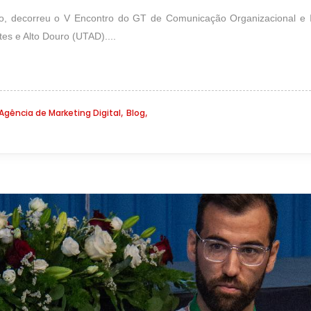
, decorreu o V Encontro do GT de Comunicação Organizacional e In
tes e Alto Douro (UTAD)....
,
,
Agência de Marketing Digital
Blog