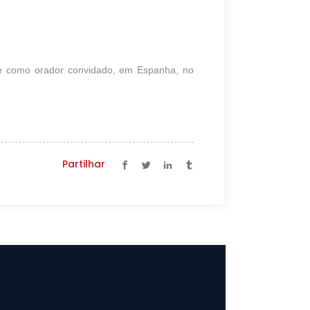
e como orador convidado, em Espanha, no
Partilhar