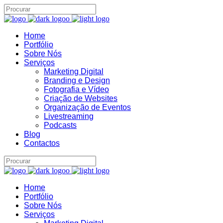
Home
Assistente IA · Brand22
B22
Portfólio
Online
Sobre Nós
Serviços
Marketing Digital
Branding e Design
Fotografia e Vídeo
Criação de Websites
Organização de Eventos
Livestreaming
Podcasts
Blog
Contactos
Home
Portfólio
Sobre Nós
Serviços