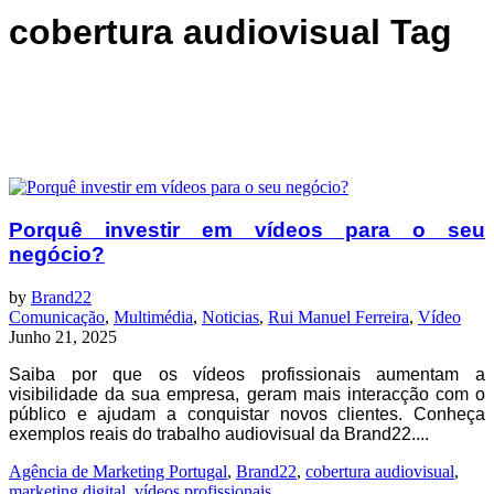
cobertura audiovisual Tag
Porquê investir em vídeos para o seu
negócio?
by
Brand22
Comunicação
,
Multimédia
,
Noticias
,
Rui Manuel Ferreira
,
Vídeo
Junho 21, 2025
Saiba por que os vídeos profissionais aumentam a
visibilidade da sua empresa, geram mais interacção com o
público e ajudam a conquistar novos clientes. Conheça
exemplos reais do trabalho audiovisual da Brand22....
Agência de Marketing Portugal
,
Brand22
,
cobertura audiovisual
,
marketing digital
,
vídeos profissionais