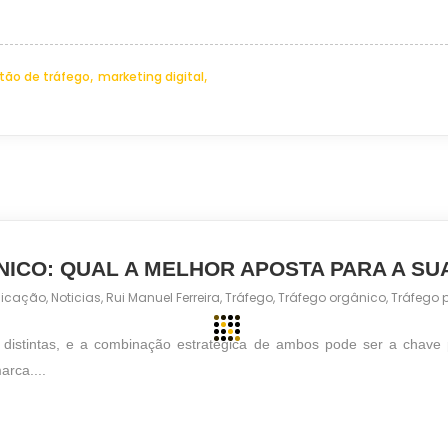
,
,
tão de tráfego
marketing digital
NICO: QUAL A MELHOR APOSTA PARA A S
icação
,
Noticias
,
Rui Manuel Ferreira
,
Tráfego
,
Tráfego orgânico
,
Tráfego 
distintas, e a combinação estratégica de ambos pode ser a chave p
arca....