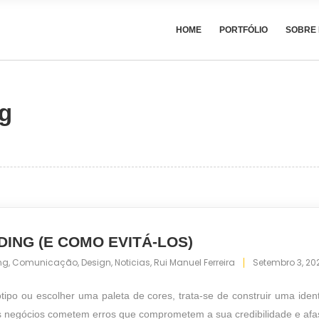
HOME
PORTFÓLIO
SOBRE
ag
ING (E COMO EVITÁ-LOS)
ng
,
Comunicação
,
Design
,
Noticias
,
Rui Manuel Ferreira
Setembro 3, 20
ipo ou escolher uma paleta de cores, trata-se de construir uma ident
 negócios cometem erros que comprometem a sua credibilidade e afasta