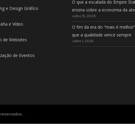
O que a escalada do Empire Sta
ng e Design Gráfico
ensina sobre a economia da at
Julho 15, 2026
afia e Vídeo
O fim da era do “mais é melhor”
que a qualidade vence sempre
o de Websites
Julho 1, 2026
zação de Eventos
 reservados.