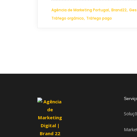
,
,
Agência de Marketing Portugal
Brand22
Ges
,
Tráfego orgânico
Tráfego pago
Serviç
Soluçõ
Market