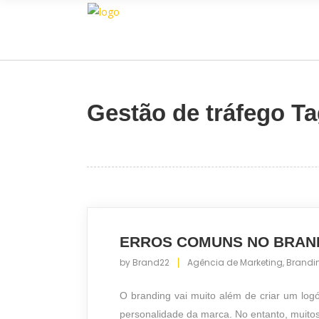
Gestão de tráfego T
ERROS COMUNS NO BRAND
by
Brand22
Agência de Marketing
,
Brandi
O branding vai muito além de criar um logót
personalidade da marca. No entanto, muitos