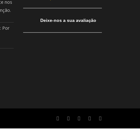
te nos
enção.
Deixe-nos a sua avaliação
: Por
04:09