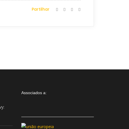
Partilhar
Associados a:
vy:
Assistente IA · Brand22
B22
Online