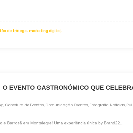
,
,
tão de tráfego
marketing digital
: O EVENTO GASTRONÓMICO QUE CELEBR
ng
,
Cobertura de Eventos
,
Comunicação
,
Eventos
,
Fotografia
,
Noticias
,
Rui
o e Barrosã em Montalegre! Uma experiência única by Brand22...