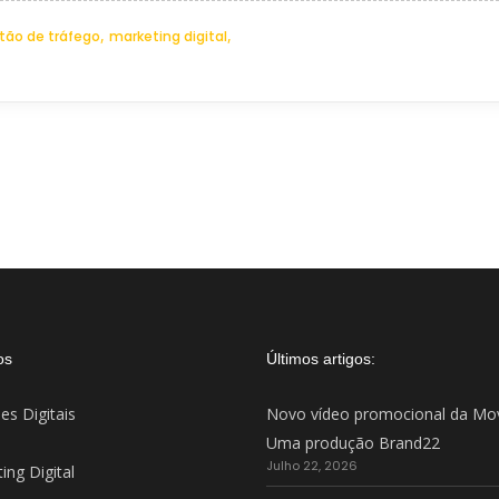
,
,
tão de tráfego
marketing digital
os
Últimos artigos:
es Digitais
Novo vídeo promocional da Mo
Uma produção Brand22
Julho 22, 2026
ing Digital