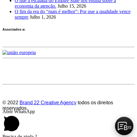
O que a escalada do Empire State nos ensina sobre a
economia da atenção.
Julho 15, 2026
O fim da era do “mais é melhor”: Por que a qualidade vence
sempre
Julho 1, 2026
Associados a:
Deixe-nos a sua avaliação
© 2022
Brand 22 Creative Agency
todos os direitos
reservados.
Abrir WhatsApp
Precisa de ajuda ?