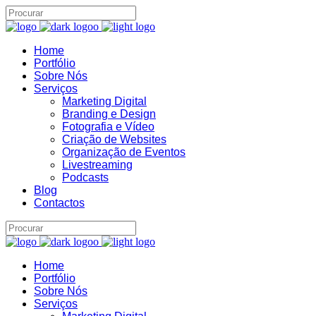
Home
Assistente IA · Brand22
Portfólio
B22
Online
Sobre Nós
Serviços
Marketing Digital
Branding e Design
Fotografia e Vídeo
Criação de Websites
Organização de Eventos
Livestreaming
Podcasts
Blog
Contactos
Home
Portfólio
Sobre Nós
Serviços