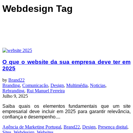
Webdesign Tag
O que o website da sua empresa deve ter em
2025
by
Brand22
Branding
,
Comunicação
,
Design
,
Multimédia
,
Noticias
,
Rebranding
,
Rui Manuel Ferreira
Julho 9, 2025
Saiba quais os elementos fundamentais que um site
empresarial deve incluir em 2025 para garantir relevância,
confiança e desempenho....
Agência de Marketing Portugal
,
Brand22
,
Design
,
Presença digital
,
Sites
,
Webdesign
,
Websites