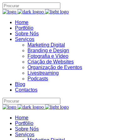
Brand22 Assistente
Home
B22
Portfólio
Online
Sobre Nós
Serviços
Marketing Digital
Branding e Design
Fotografia e Vídeo
Criação de Websites
Organização de Eventos
Livestreaming
Podcasts
Blog
Contactos
11:35
Home
Portfólio
Sobre Nós
Serviços