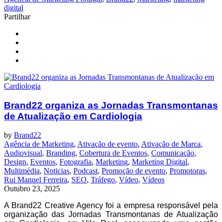
digital
Partilhar
Brand22 organiza as Jornadas Transmontanas
de Atualização em Cardiologia
by
Brand22
Agência de Marketing
,
Ativação de evento
,
Ativação de Marca
,
Audiovisual
,
Branding
,
Cobertura de Eventos
,
Comunicação
,
Design
,
Eventos
,
Fotografia
,
Marketing
,
Marketing Digital
,
Multimédia
,
Noticias
,
Podcast
,
Promoção de evento
,
Promotoras
,
Rui Manuel Ferreira
,
SEO
,
Tráfego
,
Vídeo
,
Vídeos
Outubro 23, 2025
A Brand22 Creative Agency foi a empresa responsável pela
organização das Jornadas Transmontanas de Atualização