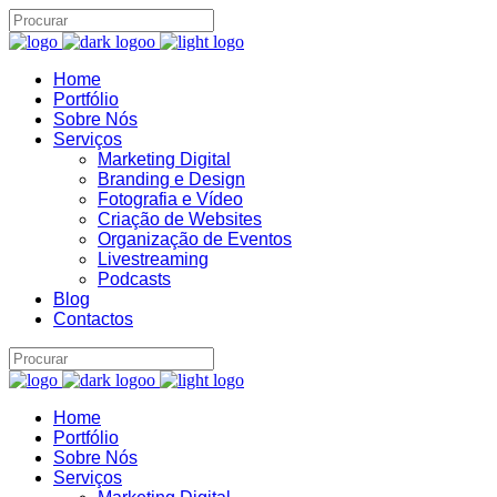
Home
Portfólio
Sobre Nós
Serviços
Assistente IA · Brand22
Marketing Digital
B22
Online
Branding e Design
Fotografia e Vídeo
Criação de Websites
Organização de Eventos
Livestreaming
Podcasts
Blog
Contactos
Home
Portfólio
Sobre Nós
Serviços