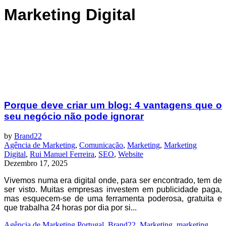
Marketing Digital
Porque deve criar um blog: 4 vantagens que o
seu negócio não pode ignorar
by
Brand22
Agência de Marketing
,
Comunicação
,
Marketing
,
Marketing
Digital
,
Rui Manuel Ferreira
,
SEO
,
Website
Dezembro 17, 2025
Vivemos numa era digital onde, para ser encontrado, tem de
ser visto. Muitas empresas investem em publicidade paga,
mas esquecem-se de uma ferramenta poderosa, gratuita e
que trabalha 24 horas por dia por si...
Agência de Marketing Portugal
,
Brand22
,
Marketing
,
marketing