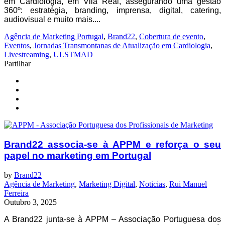
em Cardiologia, em Vila Real, assegurando uma gestão
360º: estratégia, branding, imprensa, digital, catering,
audiovisual e muito mais....
Agência de Marketing Portugal
,
Brand22
,
Cobertura de evento
,
Eventos
,
Jornadas Transmontanas de Atualização em Cardiologia
,
Livestreaming
,
ULSTMAD
Partilhar
Brand22 associa-se à APPM e reforça o seu
papel no marketing em Portugal
by
Brand22
Agência de Marketing
,
Marketing Digital
,
Noticias
,
Rui Manuel
Ferreira
Outubro 3, 2025
A Brand22 junta-se à APPM – Associação Portuguesa dos