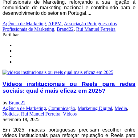
Profissionais de Marketing, reforçando a sua ligação à
comunidade de marketing nacional e contribuindo para o
desenvolvimento do setor em Portugal....
Agência de Marketing
,
APPM
,
Associação Portuguesa dos
Profissionais de Marketing
,
Brand22
,
Rui Manuel Ferreira
Partilhar
Vídeos institucionais ou Reels para redes
sociais: qual é mais eficaz em 2025?
by
Brand22
Agência de Marketing
,
Comunicação
,
Marketing Digital
,
Media
,
Noticias
,
Rui Manuel Ferreira
,
Vídeos
Setembro 18, 2025
Em 2025, marcas portuguesas precisam escolher entre
vídeos institucionais para reforçar reputação e Reels para