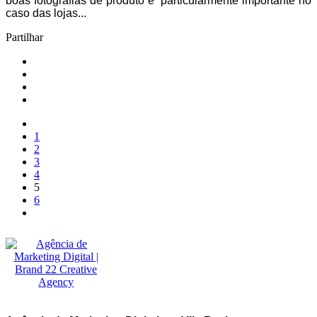
boas fotografias de produto é particularmente importante no
caso das lojas...
Partilhar
1
2
3
4
5
6