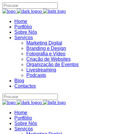
Home
Portfólio
Sobre Nós
Serviços
Assistente IA · Brand22
Marketing Digital
B22
Branding e Design
Online
Fotografia e Vídeo
Criação de Websites
Organização de Eventos
Livestreaming
Podcasts
Blog
Contactos
Home
Portfólio
Sobre Nós
Serviços