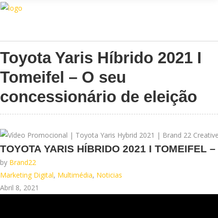
Assistente IA · Brand22
B22
Toyota Yaris Híbrido 2021 I
Online
Tomeifel – O seu
concessionário de eleição
TOYOTA YARIS HÍBRIDO 2021 I TOMEIFEL 
by
Brand22
Marketing Digital
,
Multimédia
,
Noticias
Abril 8, 2021