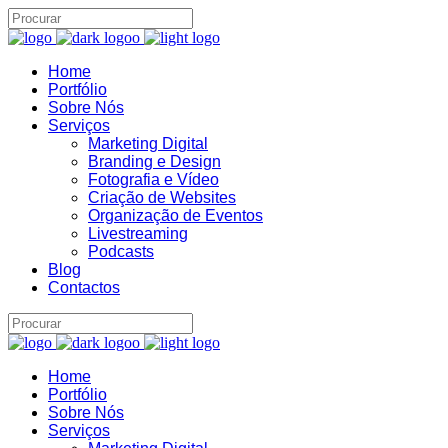
Home
Portfólio
Sobre Nós
Assistente IA · Brand22
Serviços
B22
Online
Marketing Digital
Branding e Design
Fotografia e Vídeo
Criação de Websites
Organização de Eventos
Livestreaming
Podcasts
Blog
Contactos
Home
Portfólio
Sobre Nós
Serviços