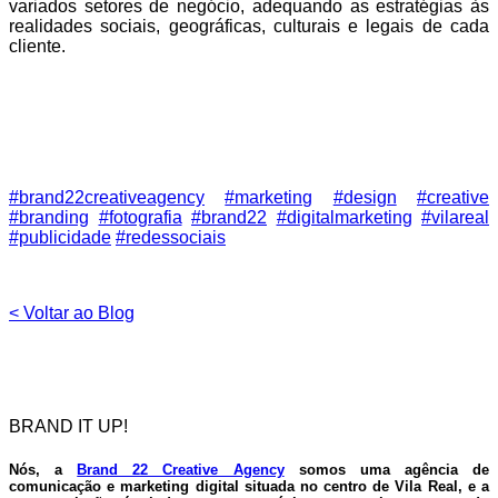
variados setores de negócio, adequando as estratégias às
realidades sociais, geográficas, culturais e legais de cada
cliente.
#brand22creativeagency
#marketing
#design
#creative
#branding
#fotografia
#brand22
#digitalmarketing
#vilareal
#publicidade
#redessociais
< Voltar ao Blog
BRAND IT UP!
Nós, a
Brand 22 Creative Agency
somos uma
agência de
comunicação e marketing digital
situada no centro de
Vila Real
, e a