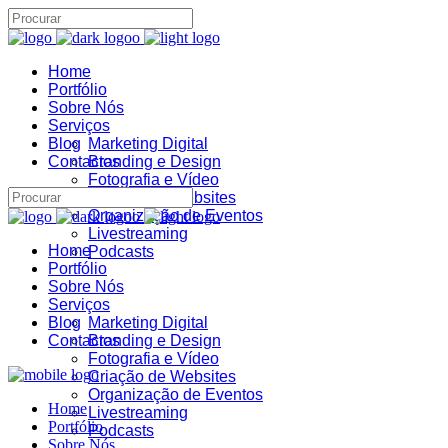
Home
Assistente IA · Brand22
Portfólio
B22
Sobre Nós
Online
Serviços
Blog
Marketing Digital
Contactos
Branding e Design
Fotografia e Vídeo
Criação de Websites
Organização de Eventos
Livestreaming
Home
Podcasts
Portfólio
Sobre Nós
Serviços
Blog
Marketing Digital
Contactos
Branding e Design
Fotografia e Vídeo
Criação de Websites
Organização de Eventos
Home
Livestreaming
Portfólio
Podcasts
Sobre Nós