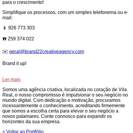
para o crescimento!
Simplifique os processos, com um simples telefonema ou e-
mail:
📱 926 773 303
☎️ 259 374 022
✉️
geral@brand22creativeagency.com
Brand it up!
Ler mais
Somos uma agência criativa, localizada no coração de Vila
Real, o nosso compromisso é impulsionar o seu negócio no
mundo digital. Com dedicação e motivação, procuramos
incessantemente o conhecimento, acreditando firmemente
que somos a escolha certa para elevar o seu negócio a
novos patamares. Conte connosco para expandir os
horizontes da sua empresa.
< Voltar ao Portfólio