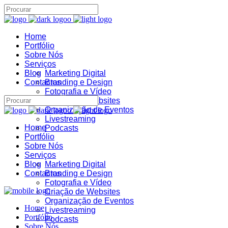
Home
Assistente IA · Brand22
Portfólio
B22
Sobre Nós
Online
Serviços
Blog
Marketing Digital
Contactos
Branding e Design
Fotografia e Vídeo
Criação de Websites
Organização de Eventos
Livestreaming
Home
Podcasts
Portfólio
Sobre Nós
Serviços
Blog
Marketing Digital
Contactos
Branding e Design
Fotografia e Vídeo
Criação de Websites
Organização de Eventos
Home
Livestreaming
Portfólio
Podcasts
Sobre Nós