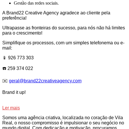
Gestão das redes sociais.
A Brand22 Creative Agency agradece ao cliente pela
preferência!
Ultrapasse as fronteiras do sucesso, para nós não há limites
para o crescimento!
Simplifique os processos, com um simples telefonema ou e-
mail:
📱 926 773 303
☎️ 259 374 022
✉️
geral@brand22creativeagency.com
Brand it up!
Ler mais
Somos uma agência criativa, localizada no coração de Vila
Real, o nosso compromisso é impulsionar o seu negócio no
mundo digital. Com dedicação e motivação, procuramos