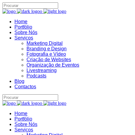
Home
Portfólio
Assistente IA · Brand22
B22
Sobre Nós
Online
Serviços
Marketing Digital
Branding e Design
Fotografia e Vídeo
Criação de Websites
Organização de Eventos
Livestreaming
Podcasts
Blog
Contactos
Home
Portfólio
Sobre Nós
Serviços