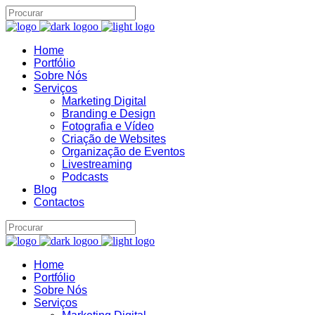
Home
Portfólio
Assistente IA · Brand22
B22
Sobre Nós
Online
Serviços
Marketing Digital
Branding e Design
Fotografia e Vídeo
Criação de Websites
Organização de Eventos
Livestreaming
Podcasts
Blog
Contactos
Home
Portfólio
Sobre Nós
Serviços