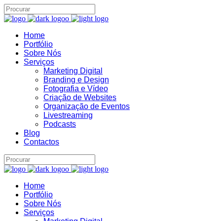
Home
Portfólio
Assistente IA · Brand22
B22
Sobre Nós
Online
Serviços
Marketing Digital
Branding e Design
Fotografia e Vídeo
Criação de Websites
Organização de Eventos
Livestreaming
Podcasts
Blog
Contactos
Home
Portfólio
Sobre Nós
Serviços